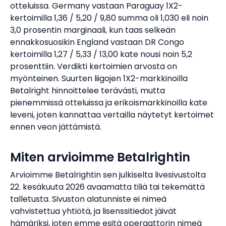
otteluissa. Germany vastaan Paraguay 1X2-
kertoimilla 1,36 / 5,20 / 9,80 summa oli 1,030 eli noin
3,0 prosentin marginaali, kun taas selkeän
ennakkosuosikin England vastaan DR Congo
kertoimilla 1,27 / 5,33 / 13,00 kate nousi noin 5,2
prosenttiin. Verdikti kertoimien arvosta on
myönteinen. Suurten liigojen 1X2-markkinoilla
Betalright hinnoittelee terävästi, mutta
pienemmissä otteluissa ja erikoismarkkinoilla kate
leveni, joten kannattaa vertailla näytetyt kertoimet
ennen veon jättämistä.
Miten arvioimme Betalrightin
Arvioimme Betalrightin sen julkiselta livesivustolta
22. kesäkuuta 2026 avaamatta tiliä tai tekemättä
talletusta. Sivuston alatunniste ei nimeä
vahvistettua yhtiötä, ja lisenssitiedot jäivät
hämäriksi, joten emme esitä operaattorin nimeä