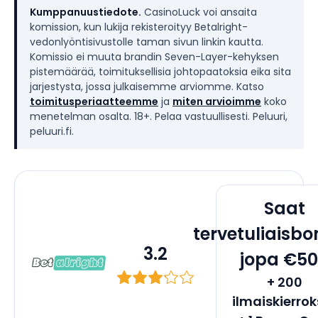
Kumppanuustiedote.
CasinoLuck voi ansaita
komission, kun lukija rekisteroityy Betalright-
vedonlyöntisivustolle taman sivun linkin kautta.
Komissio ei muuta brandin Seven-Layer-kehyksen
pistemäärää, toimituksellisia johtopaatoksia eika sita
jarjestysta, jossa julkaisemme arviomme. Katso
toimitusperiaatteemme
ja
miten arvioimme
koko
menetelman osalta. 18+. Pelaa vastuullisesti. Peluuri,
peluuri.fi.
Visite
Saat
tervetuliaisb
3.2
jopa €5
+ 200
ilmaiskierrok