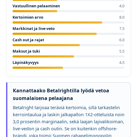
Vastuullinen pelaaminen
4.0
Kertoimien arvo
8.0
Markkinat ja live-veto
7.5
Cash out ja rajat
6.0
Maksut ja tuki
5.5
Läpinäkyvyys
4.5
Kannattaako Betalrightilla lyödä vetoa
suomalaisena pelaajana
Betalright tarjoaa teräviä kertoimia, sillä tarkastelin
kerrointaulua ja laskin jalkapallon 1X2-otteluista noin
3,0 prosentin marginaalin, sekä laajan lajivalikoiman,
live-vedon ja cash outin. Se on kuitenkin offshore-
brändi, joka toimii Suomen rahapelimonopolin