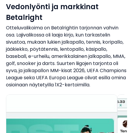
Vedonlyönti ja markkinat
Betalright
Otteluvalikoima on Betalrightin tarjonnan vahvin
osa. Lajivalikossa oli laaja kirjo, kun tarkastelin
sivustoa, mukaan lukien jalkapallo, tennis, koripallo,
jääkiekko, pöytätennis, lentopallo, käsipallo,
baseball, e-urheilu, amerikkalainen jalkapallo, MMA,
golf, snooker ja darts. Suurten liigojen tarjonta oli
syva, ja jalkapallon MM-kisat 2026, UEFA Champions
League seka UEFA Europa League olivat esilla omina
osioinaan näytetyilla 1X2-kertoimilla.