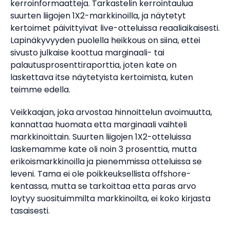
kerroinformaatteja. Tarkastelin kerrointaulua
suurten liigojen 1X2-markkinoilla, ja näytetyt
kertoimet päivittyivat live-otteluissa reaaliaikaisesti.
Lapinäkyvyyden puolella heikkous on siina, ettei
sivusto julkaise koottua marginaali- tai
palautusprosenttiraporttia, joten kate on
laskettava itse näytetyista kertoimista, kuten
teimme edella.
Veikkaajan, joka arvostaa hinnoittelun avoimuutta,
kannattaa huomata etta marginaali vaihteli
markkinoittain. Suurten liigojen 1X2-otteluissa
laskemamme kate oli noin 3 prosenttia, mutta
erikoismarkkinoilla ja pienemmissa otteluissa se
leveni. Tama ei ole poikkeuksellista offshore-
kentassa, mutta se tarkoittaa etta paras arvo
loytyy suosituimmilta markkinoilta, ei koko kirjasta
tasaisesti.