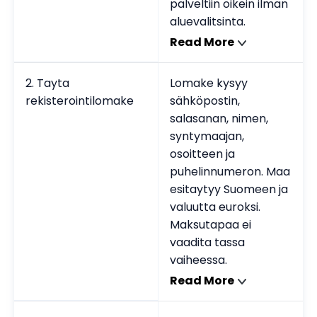
palveltiin oikein ilman
aluevalitsinta.
Read More
2. Tayta
Lomake kysyy
rekisterointilomake
sähköpostin,
salasanan, nimen,
syntymaajan,
osoitteen ja
puhelinnumeron. Maa
esitaytyy Suomeen ja
valuutta euroksi.
Maksutapaa ei
vaadita tassa
vaiheessa.
Read More