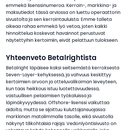
emmekä lisenssinumeroa. Kerroin-, markkina- ja
maksutiedot tässä arviossa on luettu operaattorin
sivustolta ja sen kerrointauluista. Emme talleta
oikeaa rahaa emmekä lyö vetoa, joten kaikki
hinnoittelua koskevat havainnot perustuvat
näytettyihin kertoimiin, eivät pelattuun tulokseen.
Yhteenveto Betalrightista
Betalright läpäisee kaksi seitsemästä kerroksesta
Seven-Layer-kehyksessä, ja vahvuus keskittyy
kertoimien arvoon ja otteluvalikoiman leveyteen,
kun taas heikkous istuu luotettavuudessa,
vastuullisen pelaamisen työkaluissa ja
läpinäkyvyydessä. Offshore-lisenssi vaikuttaa
aidolta, mutta se sijoittuu kuluttajansuojassa
markkinan matalimmalle tasolle, eikä sivustolla
näkynyt tilikohtaisia rajoja. Vedonlyöntisivusto on