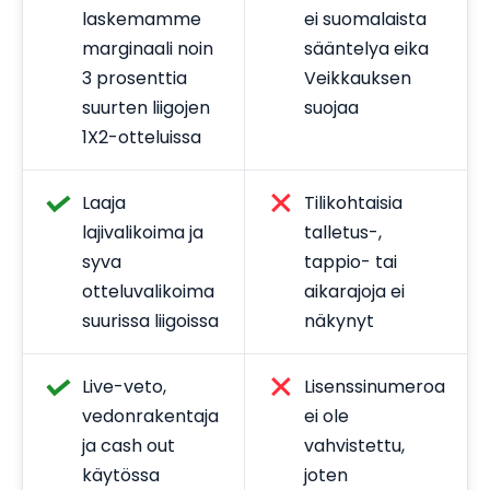
laskemamme
ei suomalaista
marginaali noin
sääntelya eika
3 prosenttia
Veikkauksen
suurten liigojen
suojaa
1X2-otteluissa
Laaja
Tilikohtaisia
lajivalikoima ja
talletus-,
syva
tappio- tai
otteluvalikoima
aikarajoja ei
suurissa liigoissa
näkynyt
Live-veto,
Lisenssinumeroa
vedonrakentaja
ei ole
ja cash out
vahvistettu,
käytössa
joten