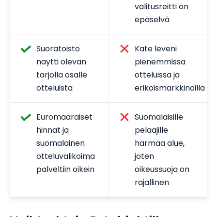
valitusreitti on
epäselvä
Suoratoisto
Kate leveni
naytti olevan
pienemmissa
tarjolla osalle
otteluissa ja
otteluista
erikoismarkkinoilla
Euromaaraiset
Suomalaisille
hinnat ja
pelaajille
suomalainen
harmaa alue,
otteluvalikoima
joten
palveltiin oikein
oikeussuoja on
rajallinen