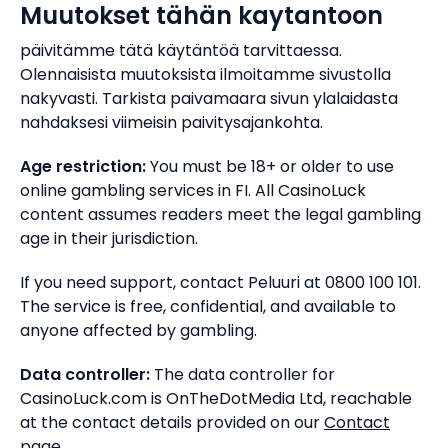
Muutokset tähän kaytantoon
päivitämme tätä käytäntöä tarvittaessa.
Olennaisista muutoksista ilmoitamme sivustolla
nakyvasti. Tarkista paivamaara sivun ylalaidasta
nahdaksesi viimeisin paivitysajankohta.
Age restriction:
You must be 18+ or older to use
online gambling services in FI. All CasinoLuck
content assumes readers meet the legal gambling
age in their jurisdiction.
If you need support, contact Peluuri at 0800 100 101.
The service is free, confidential, and available to
anyone affected by gambling.
Data controller:
The data controller for
CasinoLuck.com is OnTheDotMedia Ltd, reachable
at the contact details provided on our
Contact
page
.