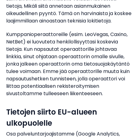
tietoja, Mikäli siitä annetaan asianmukainen
oikeudellinen pyyntö. Tämä on harvinaista ja koskee
laajimmillaan ainoastaan teknisia lokitietoja.
Kumppanioperaattoreille (esim. LeoVegas, Caxino,
NetBet) ei luovuteta henkilollisyyttasi koskevia
tietoja. Kun napsautat operaattorille johtavaa
linkkia, sinut ohjataan operaattorin omalle sivulle,
jonka jalkeen operaattorin oma tietosuojakäytäntö
tulee voimaan. Emme jää operaattorille muuta kuin
napsautushetken tunnisteen, jolla operaattori voi
liittaa potentiaalisen rekisteroitymisen
sivustoltamme tulleeseen liikenteeseen.
Tietojen siirto EU-alueen
ulkopuolelle
Osa palveluntarjoajistamme (Google Analytics,