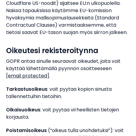
Cloudflare US-noodit) sijaitsee EU:n ulkopuolella.
Naissa tapauksissa käytämme EU-komission
hyvaksymia mallisopimuslausekkeita (Standard
Contractual Clauses) varmistaaksemme, että
tietosi saavat EU-tason suojan myös siirron jalkeen.
Oikeutesi rekisteroitynna
GDPR antaa sinulle seuraavat oikeudet, joita voit
käyttää lähettämällä pyynnön osoitteeseen
[email protected]
.
Tarkastusoikeus
: voit pyytaa kopion sinusta
tallennettuihin tietoihin.
Oikaisuoikeus
: voit pyytaa virheellisten tietojen
korjausta.
Poistamisoikeus
(“oikeus tulla unohdetuksi”): voit