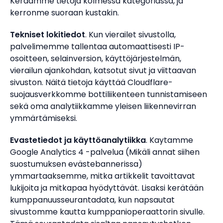
Keraamme tietoja kolmessa kategoriassa, ja
kerronme suoraan kustakin.
Tekniset lokitiedot
. Kun vierailet sivustolla,
palvelimemme tallentaa automaattisesti IP-
osoitteen, selainversion, käyttöjärjestelmän,
vierailun ajankohdan, katsotut sivut ja viittaavan
sivuston. Näitä tietoja käyttää Cloudflare-
suojausverkkomme bottiliikenteen tunnistamiseen
sekä oma analytiikkamme yleisen liikennevirran
ymmärtämiseksi.
Evastetiedot ja käyttöanalytiikka
. Kaytamme
Google Analytics 4 -palvelua (Mikäli annat siihen
suostumuksen evästebannerissa)
ymmartaaksemme, mitka artikkelit tavoittavat
lukijoita ja mitkapaa hyödyttävät. Lisaksi kerätään
kumppanuusseurantadata, kun napsautat
sivustomme kautta kumppanioperaattorin sivulle.