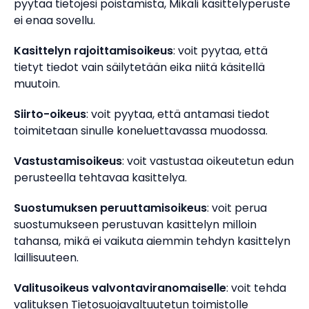
pyytaa tietojesi poistamista, Mikäli käsittelyperuste
ei enaa sovellu.
Kasittelyn rajoittamisoikeus
: voit pyytaa, että
tietyt tiedot vain säilytetään eika niitä käsitellä
muutoin.
Siirto-oikeus
: voit pyytaa, että antamasi tiedot
toimitetaan sinulle koneluettavassa muodossa.
Vastustamisoikeus
: voit vastustaa oikeutetun edun
perusteella tehtavaa kasittelya.
Suostumuksen peruuttamisoikeus
: voit perua
suostumukseen perustuvan kasittelyn milloin
tahansa, mikä ei vaikuta aiemmin tehdyn kasittelyn
laillisuuteen.
Valitusoikeus valvontaviranomaiselle
: voit tehda
valituksen Tietosuojavaltuutetun toimistolle