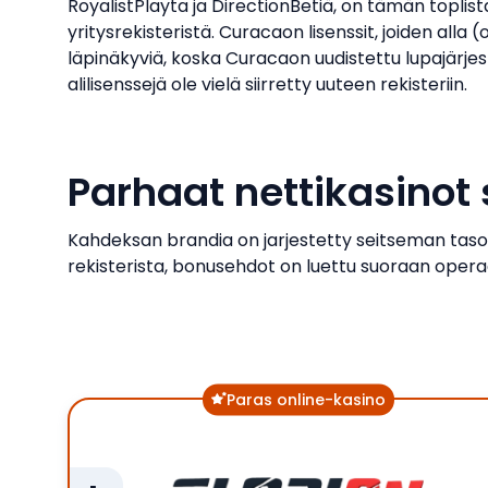
RoyalistPlayta ja DirectionBetiä, on tämän toplist
yritysrekisteristä. Curacaon lisenssit, joiden al
läpinäkyviä, koska Curacaon uudistettu lupajärj
alilisenssejä ole vielä siirretty uuteen rekisteriin.
Parhaat nettikasinot 
Kahdeksan brandia on jarjestetty seitseman tason m
rekisterista, bonusehdot on luettu suoraan operaatt
Paras online-kasino