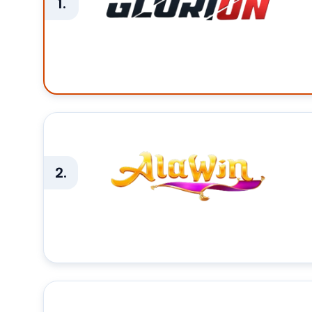
1
.
2
.