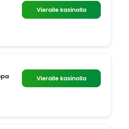
Vieraile kasinolla
opa
Vieraile kasinolla