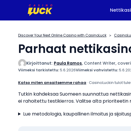
Skip
to
Nettikas
content
Discover Your Next Online Casino with CasinoLuck
CasinoLu
Parhaat nettikasi
Kirjoittanut:
Paula Ramos
, Content Writer, cove
Viimeksi tarkistettu:
5.6.2026
Viimeksi vahvistettu:
5.6.20
Katso miten ansaitsemme rahaa
· CasinoLuckin tulot tulev
Tutkin kahdeksaa Suomeen suunnattua nettikasino
ei rahoitettu testikierros. Valitse alta prioriteet
Lue metodologia, kaupallinen ilmoitus ja sijoitu