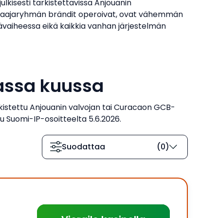
ulkisesti tarkistettavissa Anjouanin
-seuraajaryhmän brändit operoivat, ovat vähemmän
ävaiheessa eikä kaikkia vanhan järjestelmän
tassa kuussa
arkistettu Anjouanin valvojan tai Curacaon GCB-
ttu Suomi-IP-osoitteelta 5.6.2026.
Suodattaa
(
0
)