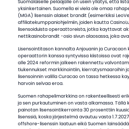
Suomalaiselle pelaajalle on usein yllatys, etta li
yksinkertainen. Suomella ei viela ole omaa rahape
(MGA) lisenssin alaiset brandit (esimerkiksi LeoVe
affiliatekumppaniohjelmiin, joiden kautta CasinoL
lisensoiduista operaattoreista, jotka kayttavat a
nettikasinobrandit -osio sivun alaosassa, joka ava
Lisensointitason kannalta Anjouanin ja Curacaon 
operaattorin kanssa syntyvissa kiistoissa ovat r
alle 2024 reformin jalkeen rakennettu valvontam
tiukennukset markkinointiin, kierratysmaaroihin j
lisensoinnin valilla Curacao on tassa hetkessa ka
harvoin selvaa eroa.
Suomen rahapelimarkkina on rakenteellisesti eri
ja sen purkautuminen on vasta alkamassa. Tällä kie
painotan lisensointikerrointa 30 prosenttiin kuusi
lisenssiä, koska järjestelmä avautuu vasta 1.7.202
offshore-lisenssin laatuun eikä Suomen lainsäädänt