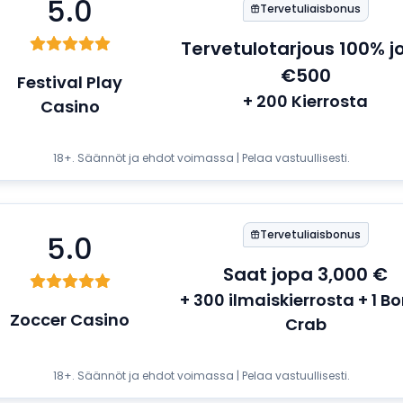
5.0
Tervetuliaisbonus
Tervetulotarjous 100% j
€500
Festival Play
+ 200 Kierrosta
Casino
18+. Säännöt ja ehdot voimassa | Pelaa vastuullisesti.
Tervetuliaisbonus
5.0
Saat jopa 3,000 €
+ 300 ilmaiskierrosta + 1 B
Zoccer Casino
Crab
18+. Säännöt ja ehdot voimassa | Pelaa vastuullisesti.