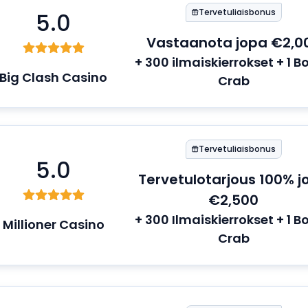
Tervetuliaisbonus
5.0
Vastaanota jopa €2,0
+ 300 ilmaiskierrokset + 1 B
Big Clash Casino
Crab
Tervetuliaisbonus
5.0
Tervetulotarjous 100% j
€2,500
+ 300 Ilmaiskierrokset + 1 B
Millioner Casino
Crab