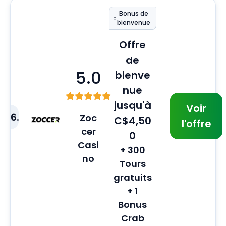
Bonus de
bienvenue
Offre
de
5.0
bienve
nue
jusqu'à
Voir
6
.
Zoc
C$4,50
l'offre
cer
0
Casi
+ 300
no
Tours
gratuits
+ 1
Bonus
Crab