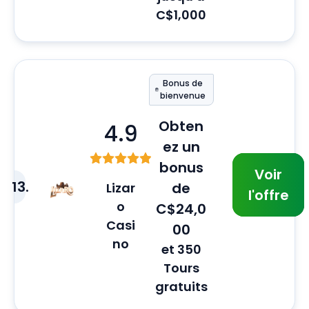
C$1,000
Bonus de
bienvenue
Obten
4.9
ez un
bonus
Voir
13
.
de
Lizar
l'offre
o
C$24,0
Casi
00
no
et 350
Tours
gratuits