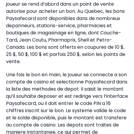
joueur se rend d’abord dans un point de vente
autorise pour acheter un bon. Au Quebec, les bons
Paysafecard sont disponibles dans de nombreux
depanneurs, stations-service, pharmacies et
boutiques de magasinage en ligne, dont Couche-
Tard, Jean Coutu, Pharmaprix, Shell et Petro-
Canada. Les bons sont offerts en coupures de 10 $,
25 $, 50 $, 100 $ et parfois 250 $, selon les points de
vente.
Une fois le bon en main, le joueur se connecte a son
compte de casino et selectionne Paysafecard dans
la liste des methodes de depot. Il saisit le montant
qu’il souhaite deposer et est redirige vers l’interface
Paysafecard, ou il doit entrer le code PIN a 16
chiffres inscrit sur le bon. Le systeme valide le code
et le solde disponible, puis le montant est transfere
au compte de casino. Les depots sont traites de
maniere instantanee, ce qui permet de