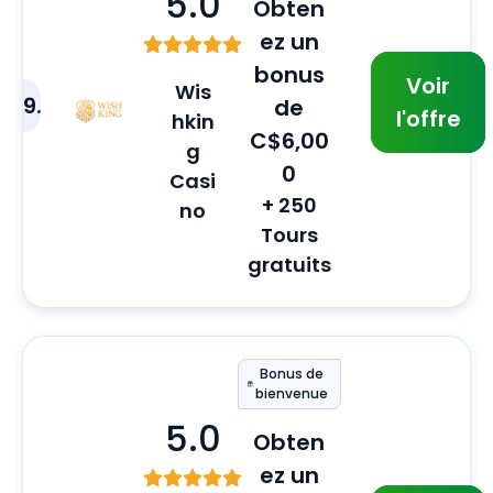
5.0
Obten
ez un
bonus
Voir
Wis
9
.
de
l'offre
hkin
C$6,00
g
0
Casi
+ 250
no
Tours
gratuits
Bonus de
bienvenue
5.0
Obten
ez un