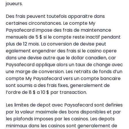
joueurs.
Des frais peuvent toutefois apparaitre dans
certaines circonstances. Le compte My
Paysafecard impose des frais de maintenance
mensuels de 5 $ si le compte reste inactif pendant
plus de 12 mois. La conversion de devise peut
egalement engendrer des frais si le casino opere
dans une devise autre que le dollar canadien, car
Paysafecard applique alors un taux de change avec
une marge de conversion. Les retraits de fonds d’un
compte My Paysafecard vers un compte bancaire
sont soumis a des frais fixes, generalement de
l’ordre de 8 $ a 10 $ par transaction.
Les limites de depot avec Paysafecard sont definies
par la valeur maximale des bons disponibles et par
les plafonds imposes par les casinos. Les depots
minimaux dans les casinos sont generalement de