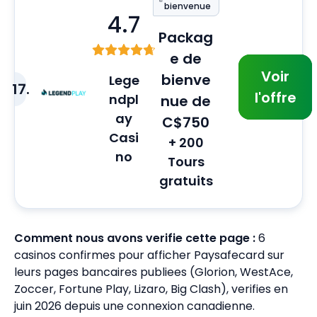
bienvenue
4.7
Packag
e de
Voir
bienve
Lege
17
.
l'offre
ndpl
nue de
ay
C$750
Casi
+ 200
no
Tours
gratuits
Comment nous avons verifie cette page :
6
casinos confirmes pour afficher Paysafecard sur
leurs pages bancaires publiees (Glorion, WestAce,
Zoccer, Fortune Play, Lizaro, Big Clash), verifies en
juin 2026 depuis une connexion canadienne.