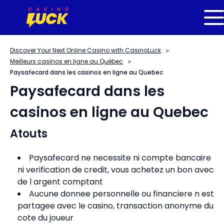
Skip
to
content
Discover Your Next Online Casino with CasinoLuck
Meilleurs casinos en ligne au Québec
Paysafecard dans les casinos en ligne au Quebec
Paysafecard dans les
casinos en ligne au Quebec
Atouts
Paysafecard ne necessite ni compte bancaire
ni verification de credit, vous achetez un bon avec
de l argent comptant
Aucune donnee personnelle ou financiere n est
partagee avec le casino, transaction anonyme du
cote du joueur