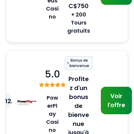
eus
C$750
Casi
+ 200
no
Tours
gratuits
Bonus de
bienvenue
5.0
Profite
z d'un
Voir
bonus
Pow
12
.
l'offre
de
erPl
ay
bienve
Casi
nue
no
jusqu'à