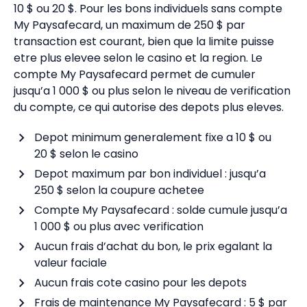
10 $ ou 20 $. Pour les bons individuels sans compte
My Paysafecard, un maximum de 250 $ par
transaction est courant, bien que la limite puisse
etre plus elevee selon le casino et la region. Le
compte My Paysafecard permet de cumuler
jusqu’a 1 000 $ ou plus selon le niveau de verification
du compte, ce qui autorise des depots plus eleves.
Depot minimum generalement fixe a 10 $ ou
20 $ selon le casino
Depot maximum par bon individuel : jusqu’a
250 $ selon la coupure achetee
Compte My Paysafecard : solde cumule jusqu’a
1 000 $ ou plus avec verification
Aucun frais d’achat du bon, le prix egalant la
valeur faciale
Aucun frais cote casino pour les depots
Frais de maintenance My Paysafecard : 5 $ par